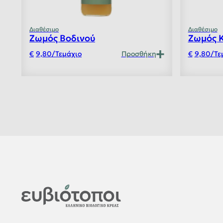
Διαθέσιμο
Διαθέσιμο
Ζωμός Βοδινού
Ζωμός 
9,80
/
Τεμάχιο
Προσθήκη
9,80
/
Τε