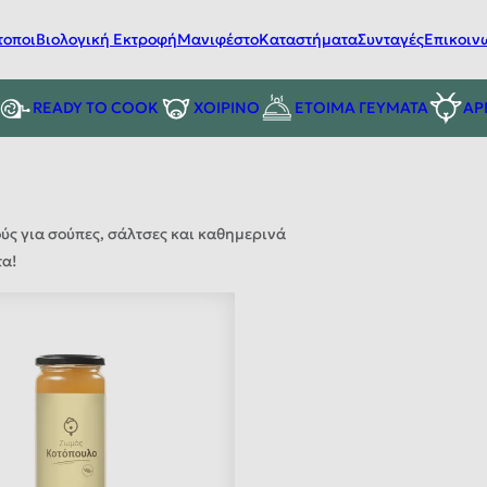
τοποι
Βιολογική Εκτροφή
Μανιφέστο
Καταστήματα
Συνταγές
Επικοιν
READY TO COOK
ΧΟΙΡΙΝΟ
ΕΤΟΙΜΑ ΓΕΥΜΑΤΑ
ΑΡ
ύς για σούπες, σάλτσες και καθημερινά
τα!