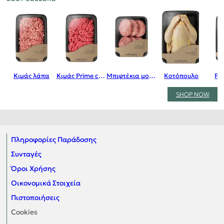
Κιμάς λάπα
Κιμάς Prime cuts
Μπιφτέκια μοσχαρίσια
Κοτόπουλο
Pr
SHOP NOW
Πληροφορίες Παράδοσης
Συνταγές
Όροι Χρήσης
Οικονομικά Στοιχεία
Πιστοποιήσεις
Cookies