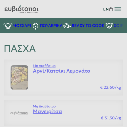
EN
READY TO COOK
ΜΟΣΧΑΡΙ
ΠΟΥΛΕΡΙΚΑ
ΧΟΙΡΙ
ΠΑΣΧΑ
Μη Διαθέσιμο
Αρνί/Κατσίκι Λεμονάτο
22,60
/
kg
Μη Διαθέσιμο
Μαγειρίτσα
31,50
/
kg