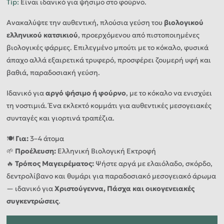
Tip
:
Είναι ιδανικό για ψήσιμο στο φούρνο.
Ανακαλύψτε την αυθεντική, πλούσια γεύση του
βιολογικού
ελληνικού κατσικιού
, προερχόμενου από πιστοποιημένες
βιολογικές φάρμες. Επιλεγμένο μπούτι με το κόκαλο, φυσικά
άπαχο αλλά εξαιρετικά τρυφερό, προσφέρει ζουμερή υφή και
βαθιά, παραδοσιακή γεύση.
Ιδανικό για
αργό ψήσιμο ή φούρνο
, με το κόκαλο να ενισχύει
τη νοστιμιά. Ένα εκλεκτό κομμάτι για αυθεντικές μεσογειακές
συνταγές και γιορτινά τραπέζια.
🍽️
Για:
3–4 άτομα
🌱
Προέλευση:
Ελληνική Βιολογική Εκτροφή
🔥
Τρόπος Μαγειρέματος:
Ψήστε αργά με ελαιόλαδο, σκόρδο,
δεντρολίβανο και θυμάρι για παραδοσιακό μεσογειακό άρωμα
— ιδανικό για
Χριστούγεννα, Πάσχα και οικογενειακές
συγκεντρώσεις
.