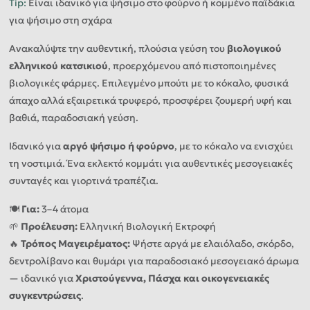
Tip
:
Είναι ιδανικό για ψήσιμο στο φούρνο ή κομμένο παϊδάκια
για ψήσιμο στη σχάρα
Ανακαλύψτε την αυθεντική, πλούσια γεύση του
βιολογικού
ελληνικού κατσικιού
, προερχόμενου από πιστοποιημένες
βιολογικές φάρμες. Επιλεγμένο μπούτι με το κόκαλο, φυσικά
άπαχο αλλά εξαιρετικά τρυφερό, προσφέρει ζουμερή υφή και
βαθιά, παραδοσιακή γεύση.
Ιδανικό για
αργό ψήσιμο ή φούρνο
, με το κόκαλο να ενισχύει
τη νοστιμιά. Ένα εκλεκτό κομμάτι για αυθεντικές μεσογειακές
συνταγές και γιορτινά τραπέζια.
🍽️
Για:
3–4 άτομα
🌱
Προέλευση:
Ελληνική Βιολογική Εκτροφή
🔥
Τρόπος Μαγειρέματος:
Ψήστε αργά με ελαιόλαδο, σκόρδο,
δεντρολίβανο και θυμάρι για παραδοσιακό μεσογειακό άρωμα
— ιδανικό για
Χριστούγεννα, Πάσχα και οικογενειακές
συγκεντρώσεις
.