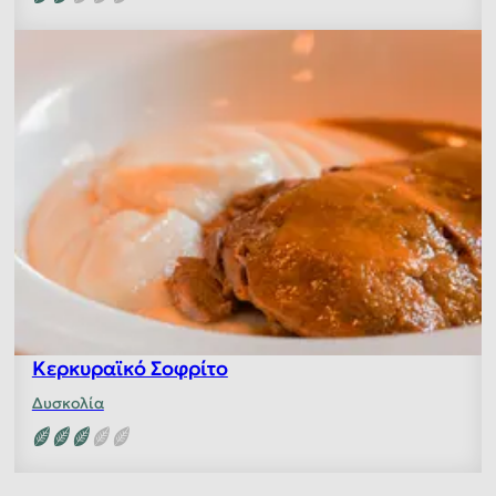
Κερκυραϊκό Σοφρίτο
Δυσκολία