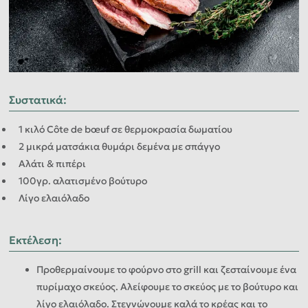
Συστατικά
:
1 κιλό Côte de bœuf σε θερμοκρασία δωματίου
2 μικρά ματσάκια θυμάρι δεμένα με σπάγγο
Αλάτι & πιπέρι
100γρ. αλατισμένο βούτυρο
Λίγο ελαιόλαδο
Εκτέλεση
:
Προθερμαίνουμε το φούρνο στο grill και ζεσταίνουμε ένα
πυρίμαχο σκεύος. Αλείφουμε το σκεύος με το βούτυρο και
λίγο ελαιόλαδο. Στεγνώνουμε καλά το κρέας και το