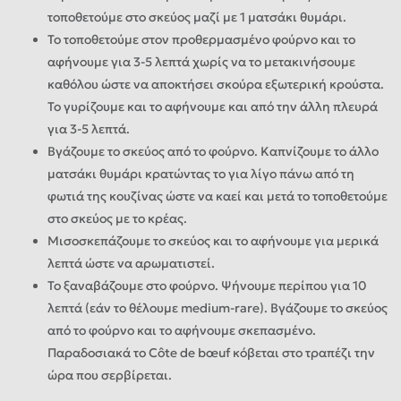
τοποθετούμε στο σκεύος μαζί με 1 ματσάκι θυμάρι.
Το τοποθετούμε στον προθερμασμένο φούρνο και το
αφήνουμε για 3-5 λεπτά χωρίς να το μετακινήσουμε
καθόλου ώστε να αποκτήσει σκούρα εξωτερική κρούστα.
Το γυρίζουμε και το αφήνουμε και από την άλλη πλευρά
για 3-5 λεπτά.
Βγάζουμε το σκεύος από το φούρνο. Καπνίζουμε το άλλο
ματσάκι θυμάρι κρατώντας το για λίγο πάνω από τη
φωτιά της κουζίνας ώστε να καεί και μετά το τοποθετούμε
στο σκεύος με το κρέας.
Μισοσκεπάζουμε το σκεύος και το αφήνουμε για μερικά
λεπτά ώστε να αρωματιστεί.
Το ξαναβάζουμε στο φούρνο. Ψήνουμε περίπου για 10
λεπτά (εάν το θέλουμε medium-rare). Βγάζουμε το σκεύος
από το φούρνο και το αφήνουμε σκεπασμένο.
Παραδοσιακά το Côte de bœuf κόβεται στο τραπέζι την
ώρα που σερβίρεται.