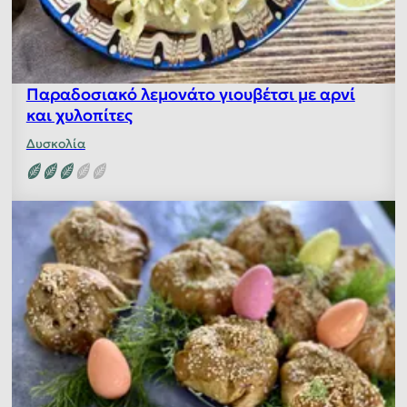
Παραδοσιακό λεμονάτο γιουβέτσι με αρνί
και χυλοπίτες
Δυσκολία