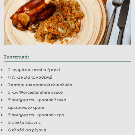
Συστατικά
:
2 κομμάτια κατσίκι ή αρνί
(1½ -2 κιλά το καθένα)
1 ποτήρι του κρασιού ελαιόλαδο
5 κ.γ. Worcestershire sauce
5 ποτήρια του κρασιού λευκό
αρετσίνωτο κρασί
5 ποτήρια του κρασιού νερό
2 φύλλα δάφνης
6 κλαδάκια ρίγανη