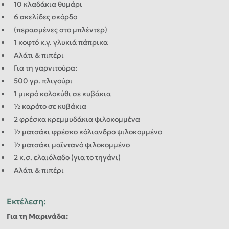
10 κλαδάκια θυμάρι
6 σκελίδες σκόρδο
(περασμένες στο μπλέντερ)
1 κοφτό κ.γ. γλυκιά πάπρικα
Αλάτι & πιπέρι
Για τη γαρνιτούρα:
500 γρ. πλιγούρι
1 μικρό κολοκύθι σε κυβάκια
½ καρότο σε κυβάκια
2 φρέσκα κρεμμυδάκια ψιλοκομμένα
½ ματσάκι φρέσκο κόλιανδρο ψιλοκομμένο
½ ματσάκι μαϊντανό ψιλοκομμένο
2 κ.σ. ελαιόλαδο (για το τηγάνι)
Αλάτι & πιπέρι
Εκτέλεση
:
Για τη Μαρινάδα: