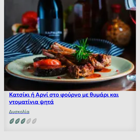
Κατσίκι ή Αρνί στο φούρνο με θυμάρι και
ντοματίνια ψητά
Δυσκολία