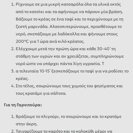
Ρίχνουμε σε μια μικρή κατσαρόλα όλα τα υλικά εκτός
από το κατσίκι και τα αφήνουμε να πάρουν μία βράση.
Βάζουμε το κρέας σε ένα ταψί και το περιχύνουμε με τη
ζεστή μαρινάδα. Αλατοπιπερώνουμε, προσθέτουμε το
νερό, σκεπάζουμε με λαδόκολλα και ψήνουμε στους
200°C για 1 ώρα ανά κιλό κρέατος.
Ελέγχουμε μετά την πρώτη ώρα και κάθε 30-40΄ τη
στάθμη των υγρών και αν χρειάζεται, συμπληρώνουμε
νερό ώστε να υπάρχει πάντα λίγη υγρασία. Τ
α τελευταία 10-15΄ ξεσκεπάζουμε το ταψί για να ροδίσει το
κρέας.
Στο τέλος, σουρώνουμε τους χυμούς του ψησίματος και
τους κρατάμε για σάλτσα.
Για τη Γαρνιτούρα:
Βράζουμε το πλιγούρι, το σουρώνουμε και το κρατάμε
στην άκρη.
Τσιγαρίζουμε το καρότο και το κολοκύθι μέχρι να