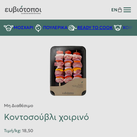
EN
READY TO COOK
ΜΟΣΧΑΡΙ
ΠΟΥΛΕΡΙΚΑ
ΧΟΙΡΙ
Μη Διαθέσιμο
Κοντοσούβλι χοιρινό
Τιμή/kg
:
18,50