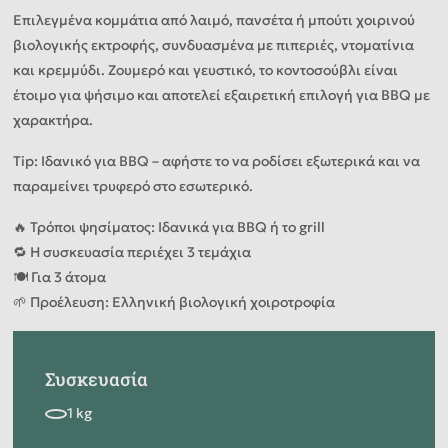
Επιλεγμένα κομμάτια από λαιμό, πανσέτα ή μπούτι χοιρινού
βιολογικής εκτροφής, συνδυασμένα με πιπεριές, ντοματίνια
και κρεμμύδι. Ζουμερό και γευστικό, το κοντοσούβλι είναι
έτοιμο για ψήσιμο και αποτελεί εξαιρετική επιλογή για BBQ με
χαρακτήρα.
Tip: Ιδανικό για BBQ – αφήστε το να ροδίσει εξωτερικά και να
παραμείνει τρυφερό στο εσωτερικό.
🔥 Τρόποι ψησίματος: Iδανικά για BBQ ή το grill
🔁 Η συσκευασία περιέχει 3 τεμάχια
🍽️ Για 3 άτομα
🌱 Προέλευση: Ελληνική βιολογική χοιροτροφία
Συσκευασία