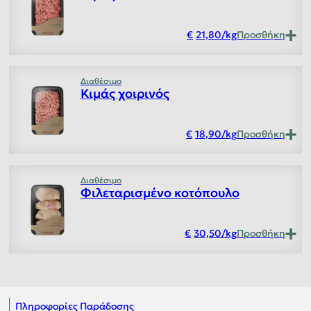
21,80
/
kg
Προσθήκη
Διαθέσιμο
Κιμάς χοιρινός
18,90
/
kg
Προσθήκη
Διαθέσιμο
Φιλεταρισμένο κοτόπουλο
30,50
/
kg
Προσθήκη
Πληροφορίες Παράδοσης