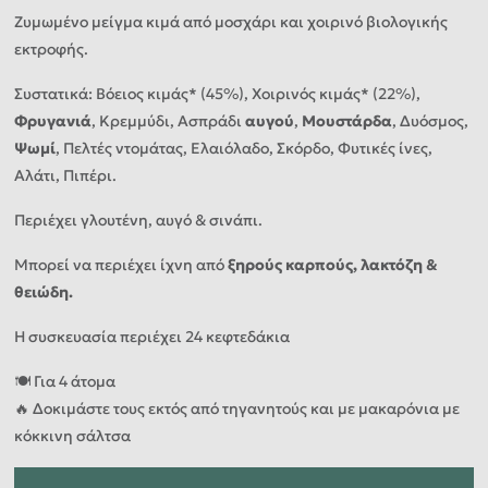
Ζυμωμένο μείγμα κιμά από μοσχάρι και χοιρινό βιολογικής
εκτροφής.
Συστατικά: Βόειος κιμάς* (45%), Χοιρινός κιμάς* (22%),
Φρυγανιά
, Κρεμμύδι, Ασπράδι
αυγού
,
Μουστάρδα
, Δυόσμος,
Ψωμί
, Πελτές ντομάτας, Ελαιόλαδο, Σκόρδο, Φυτικές ίνες,
Αλάτι, Πιπέρι.
Περιέχει γλουτένη, αυγό & σινάπι.
Μπορεί να περιέχει ίχνη από
ξηρούς καρπούς, λακτόζη &
θειώδη.
Η συσκευασία περιέχει 24 κεφτεδάκια
🍽️ Για 4 άτομα
🔥 Δοκιμάστε τους εκτός από τηγανητούς και με μακαρόνια με
κόκκινη σάλτσα