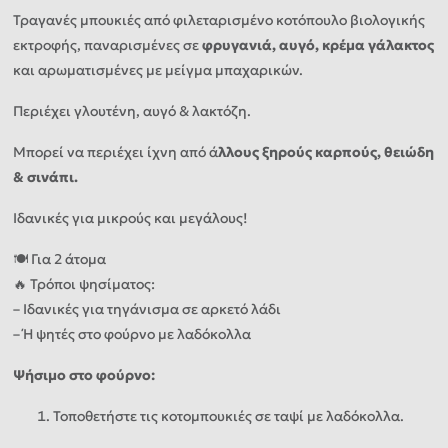
Τραγανές μπουκιές από φιλεταρισμένο κοτόπουλο βιολογικής
εκτροφής, παναρισμένες σε
φρυγανιά, αυγό, κρέμα γάλακτος
και αρωματισμένες με μείγμα μπαχαρικών.
Περιέχει γλουτένη, αυγό & λακτόζη.
Μπορεί να περιέχει ίχνη από ά
λλους ξηρούς καρπούς, θειώδη
& σινάπι.
Ιδανικές για μικρούς και μεγάλους!
🍽️ Για 2 άτομα
🔥 Τρόποι ψησίματος:
– Ιδανικές για τηγάνισμα σε αρκετό λάδι
– Ή ψητές στο φούρνο με λαδόκολλα
Ψήσιμο στο φούρνο:
Τοποθετήστε τις κοτομπουκιές σε ταψί με λαδόκολλα.