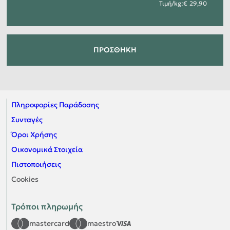
Τιμή
/
kg
:
29,90
ΠΡΟΣΘΉΚΗ
Πληροφορίες Παράδοσης
Συνταγές
Όροι Χρήσης
Οικονομικά Στοιχεία
Πιστοποιήσεις
Cookies
Τρόποι πληρωμής
mastercard
maestro